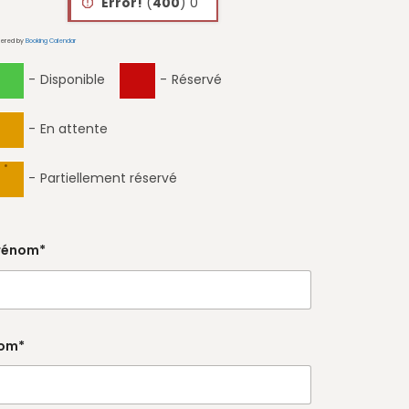
Error!
(
400
) 0
ered by
Booking Calendar
-
Disponible
-
Réservé
-
En attente
·
-
Partiellement réservé
rénom*
om*