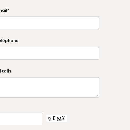
mail*
éléphone
étails