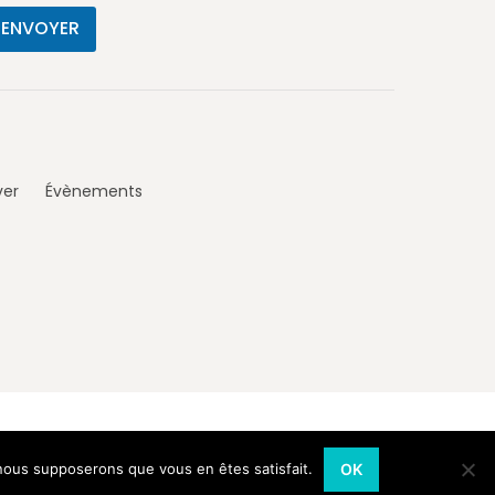
ver
Évènements
, nous supposerons que vous en êtes satisfait.
OK