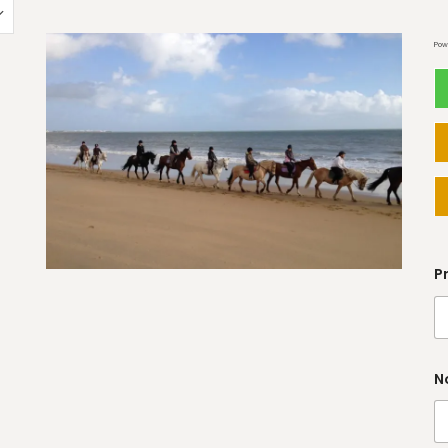
Pow
P
N