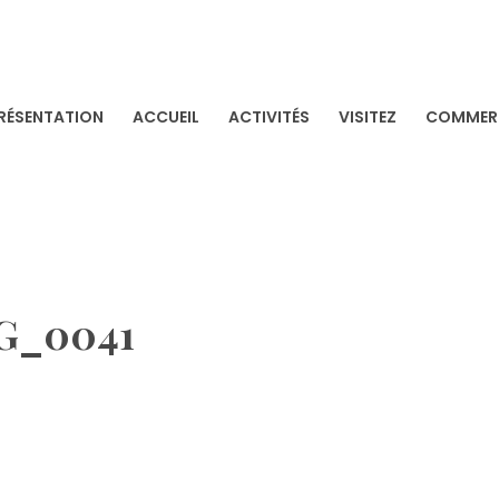
RÉSENTATION
ACCUEIL
ACTIVITÉS
VISITEZ
COMMERC
 LA BAULE
ULE
G_0041