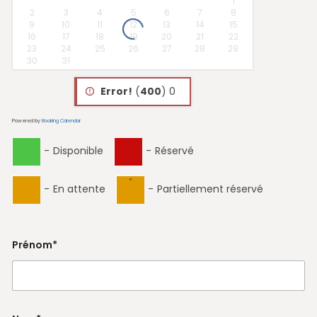
1
2
3
4
5
6
7
8
9
10
11
12
13
14
15
16
17
18
19
20
21
22
23
24
25
26
27
28
29
30
31
Error!
(
400
) 0
Powered by
Booking Calendar
-
Disponible
-
Réservé
·
-
En attente
-
Partiellement réservé
Prénom*