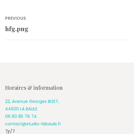
Navigation
PREVIOUS
de
hfg.png
Previous
l’article
post:
Horaires & information
22, Avenue Georges BIZET,
44500 LA BAULE
06 60 85 76 74
contact@studio-labaule.fr
7jr/7