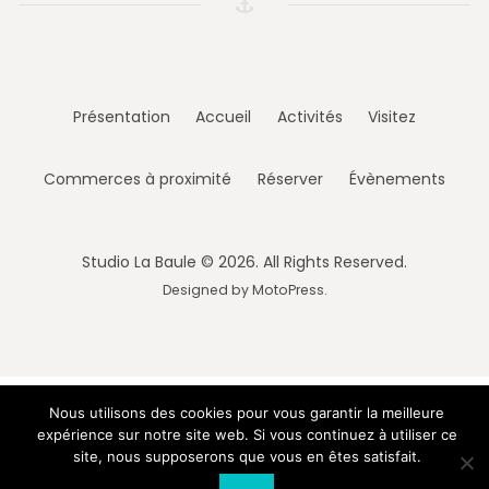
Présentation
Accueil
Activités
Visitez
Commerces à proximité
Réserver
Évènements
Studio La Baule © 2026. All Rights Reserved.
Designed by
MotoPress
.
Nous utilisons des cookies pour vous garantir la meilleure
expérience sur notre site web. Si vous continuez à utiliser ce
site, nous supposerons que vous en êtes satisfait.