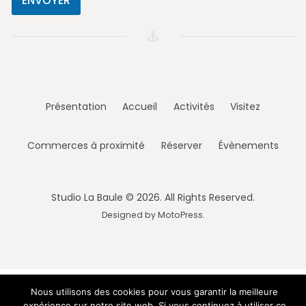
Présentation
Accueil
Activités
Visitez
Commerces à proximité
Réserver
Évènements
Studio La Baule © 2026. All Rights Reserved.
Designed by
MotoPress
.
Nous utilisons des cookies pour vous garantir la meilleure
expérience sur notre site web. Si vous continuez à utiliser ce