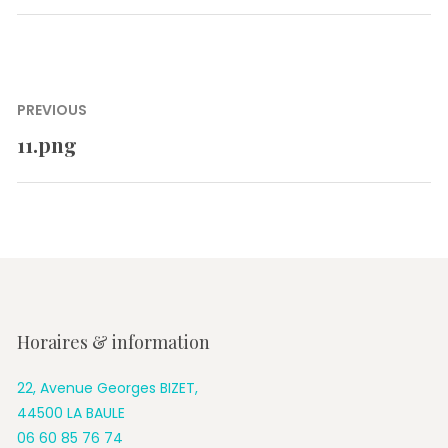
Navigation
PREVIOUS
de
11.png
Previous
l’article
post:
Horaires & information
22, Avenue Georges BIZET,
44500 LA BAULE
06 60 85 76 74