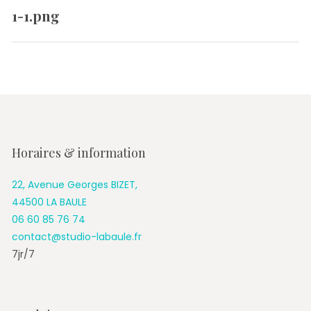
de
1-1.png
Previous
l’article
post:
Horaires & information
22, Avenue Georges BIZET,
44500 LA BAULE
06 60 85 76 74
contact@studio-labaule.fr
7jr/7